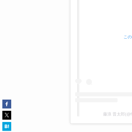
この
藤浪 晋太郎(@fu