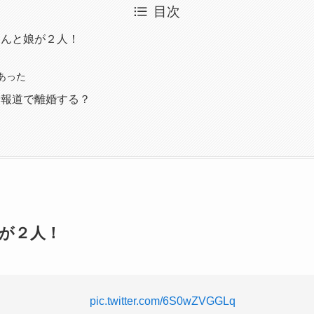
目次
さんと娘が２人！
あった
倫報道で離婚する？
が２人！
pic.twitter.com/6S0wZVGGLq