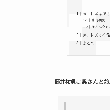
藤井祐眞は奥
馴れ初め
奥さん会も
藤井祐眞は不
まとめ
藤井祐眞は奥さんと娘