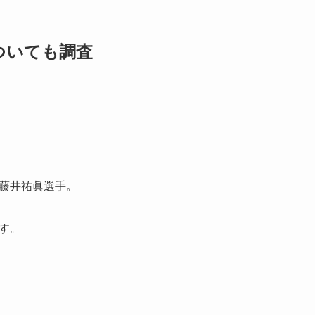
ついても調査
藤井祐眞選手。
す。
。